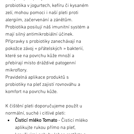
probiotika v jogurtech, kefíru či kysaném 
zelí, mohou pomoci i naší pleti proti 
alergiím, začervenání a zánětům. 
Probiotika posilují náš imunitní systém a 
mají silný antimikrobiální účinek.
Přípravky s probiotiky zanechávají na 
pokožce závoj « přátelských » bakterií, 
které se na povrchu kůže množí a 
přebírají místo dráždivé patogenní 
mikroflory. 
Pravidelná aplikace produktů s 
probiotiky na pleť zajistí rovnováhu a 
komfort na povrchu kůže.
K čištění pleti doporučujeme použít u 
normální, suché i citlivé pleti: 
Čisticí mléko Tomato
 - Čisticí mléko 
aplikujte rukou přímo na pleť, 