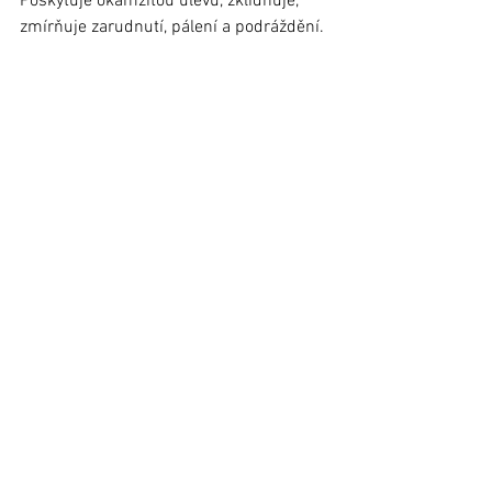
Poskytuje okamžitou úlevu, zklidňuje, 
zmírňuje zarudnutí, pálení a podráždění.
Účinné látky:
D-SENSIS 19 % COMPLEX : synergie 
aktivních výživných látek 
PROBIOSKIN (prebiotika a 