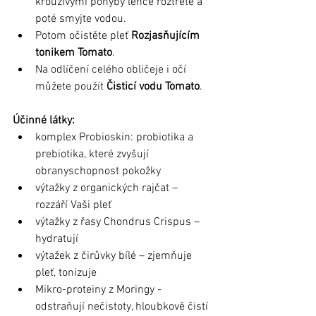
krouživými pohyby lehce roztřete a 
poté smyjte vodou. 
Potom očistěte pleť 
Rozjasňujícím 
tonikem Tomato
.
Na odlíčení celého obličeje i očí 
můžete použít 
Čisticí vodu Tomato
.
Účinné látky:
komplex Probioskin: probiotika a 
prebiotika, které zvyšují 
obranyschopnost pokožky 
výtažky z organických rajčat – 
rozzáří Vaši pleť
výtažky z řasy Chondrus Crispus – 
hydratují
výtažek z čirůvky bílé – zjemňuje 
pleť, tonizuje 
Mikro-proteiny z Moringy - 
odstraňují nečistoty, hloubkově čistí 