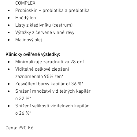
COMPLEX
Probioskin – probiotika a prebiotika
Hnědý len
Listy z kladivníku (cestrum)
Výtažky z červené vinné révy 
Malinový olej 
Klinicky ověřené výsledky:
Minimalizuje zarudnutí za 28 dní
Viditelné celkové zlepšení 
zaznamenalo 95% žen*
Zesvětlení barvy kapilár of 36 %*
Snížení množství viditelných kapilár 
o 32 %*
Snížení velikosti viditelných kapilár 
o 26 %*
Cena: 990 Kč