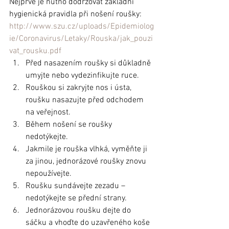
Nejprve je nutno dodržovat základní 
hygienická pravidla při nošení roušky: 
http://www.szu.cz/uploads/Epidemiolog
ie/Coronavirus/Letaky/Rouska/jak_pouzi
vat_rousku.pdf
Před nasazením roušky si důkladně 
umyjte nebo vydezinfikujte ruce.
Rouškou si zakryjte nos i ústa, 
roušku nasazujte před odchodem 
na veřejnost.
Během nošení se roušky 
nedotýkejte.
Jakmile je rouška vlhká, vyměňte ji 
za jinou, jednorázové roušky znovu 
nepoužívejte. 
Roušku sundávejte zezadu – 
nedotýkejte se přední strany.
Jednorázovou roušku dejte do 
sáčku a vhoďte do uzavřeného koše 