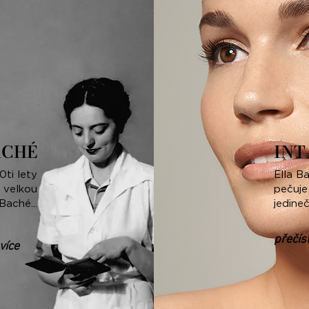
ACHÉ
INT
0ti lety
Ella B
i velkou
pečuje
Baché...
jedine
přečís
 více