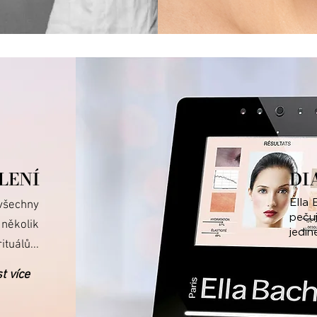
LENÍ
DI
Ella 
 všechny
pečuj
 několik
jedin
tuálů...
přečí
st více