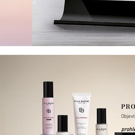
PR
Objev
prohl