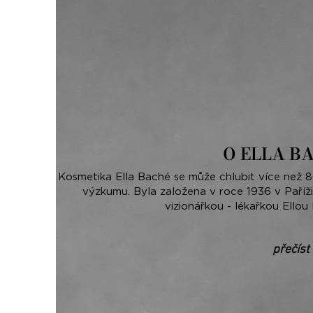
O ELLA B
Kosmetika Ella Baché se může chlubit více než 8
výzkumu. Byla založena v roce 1936 v Paříž
vizionářkou - lékařkou Ellou 
přečíst