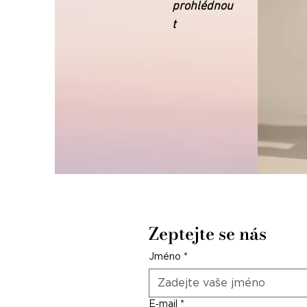
prohlédnou
t
Zeptejte se nás
Jméno
*
E‑mail
*