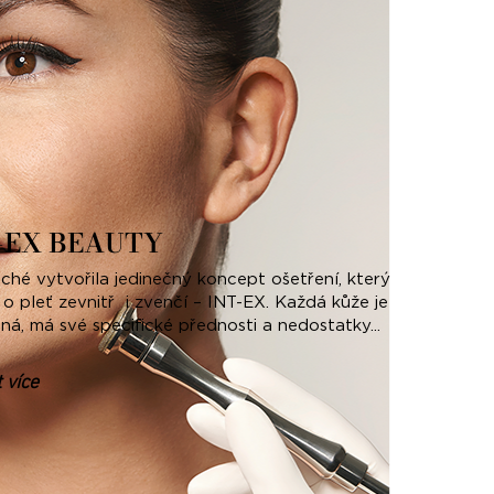
-EX BEAUTY
aché vytvořila jedinečný koncept ošetření, který
 o pleť zevnitř i zvenčí – INT-EX. Každá kůže je
čná, má své specifické přednosti a nedostatky...
t více