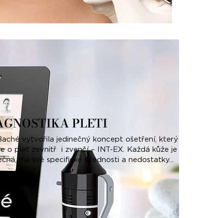
AGNOSTIKA PLETI
Baché vytvořila jedinečný koncept ošetření, který
e o pleť zevnitř i zvenčí – INT-EX. Každá kůže je
ečná, má své specifické přednosti a nedostatky...
st více