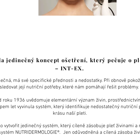
la jedinečný koncept ošetření, který pečuje o pl
– INT-EX.
nečná, má své specifické přednosti a nedostatky. Při obnově pokožk
sledovat její nutriční potřeby, které nám pomáhají řešit problémy. ​
od roku 1936 uvědomuje elementární význam živin, prostřednictv
pem let vyvinula systém, který identifikuje nedostatečný nutriční p
krásu naší pleti.
 vytvořit jedinečný systém, který cíleně zásobuje pleť živinami a n
systém NUTRIDERMOLOGIE®. Jen odůvodněná a cílená zásoba živi