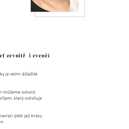
eť zevnitř i zvenčí
y je velmi důležité
ím můžeme ovlivnit
říjem, který ovlivňuje
avrací pleti její krásu
n.