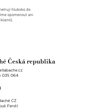
netrují hluboko do
smíme opomenout ani
klientů.
ché Česká republika
ellabache.cz
76 035 064
 Baché CZ
ouš Ferstl